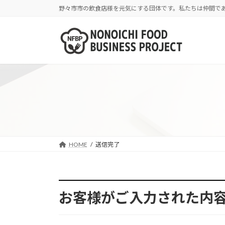
コ
ナ
野々市市の飲食店様を元気にする団体です。私たちは仲間で
ン
ビ
テ
ゲ
ン
ー
ツ
シ
へ
ョ
ス
ン
キ
に
ッ
移
プ
動
HOME
送信完了
お客様がご入力された内容